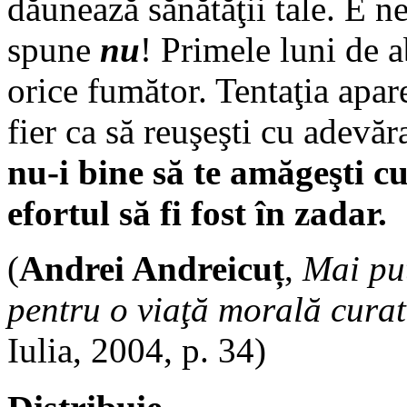
dăunează sănătăţii tale. E ne
spune
nu
! Primele luni de a
orice fumător. Tentaţia apar
fier ca să reuşeşti cu adevăr
nu-i bine să te amăgeşti cu
efortul să fi fost în zadar.
(
Andrei Andreicuț
,
Mai pu
pentru o viaţă morală cura
Iulia, 2004, p. 34)