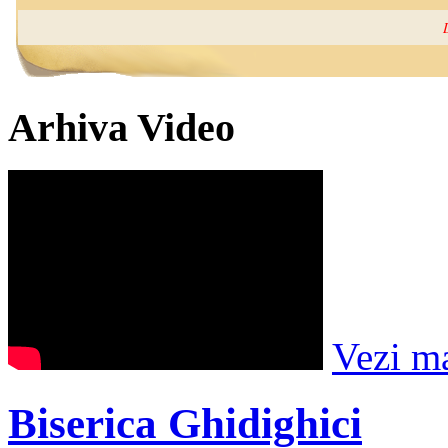
Arhiva Video
Vezi m
Biserica Ghidighici