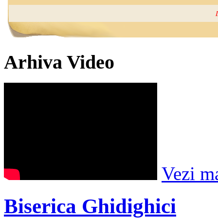
Arhiva Video
Vezi m
Biserica Ghidighici