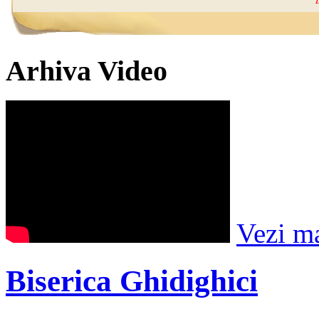
Arhiva Video
Vezi m
Biserica Ghidighici