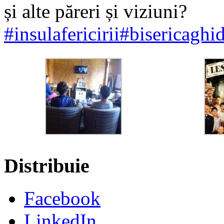
și alte păreri și viziuni?
#
insulafericirii
#
bisericaghid
Distribuie
Facebook
LinkedIn