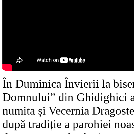
În Duminica Învierii la bis
Domnului” din Ghidighici a 
numita și Vecernia Dragoste
după tradiție a parohiei noas