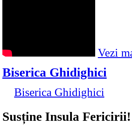
Vezi m
Biserica Ghidighici
Biserica Ghidighici
Susține Insula Fericirii!