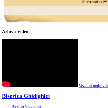
Arhiva Video
Vezi mai multe vid
Biserica Ghidighici
Biserica Ghidighici