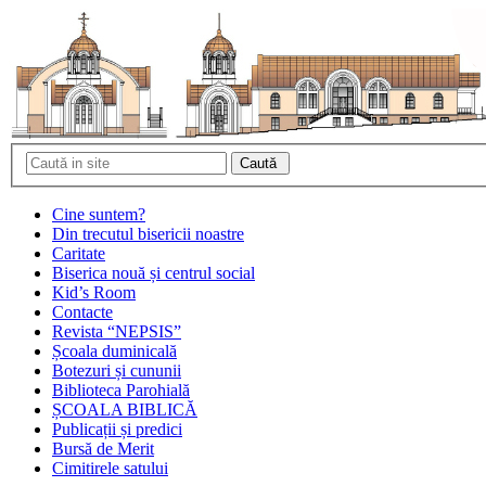
Cine suntem?
Din trecutul bisericii noastre
Caritate
Biserica nouă și centrul social
Kid’s Room
Contacte
Revista “NEPSIS”
Școala duminicală
Botezuri și cununii
Biblioteca Parohială
ȘCOALA BIBLICĂ
Publicații și predici
Bursă de Merit
Cimitirele satului