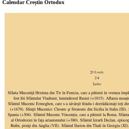
Calendar Creștin Ortodox