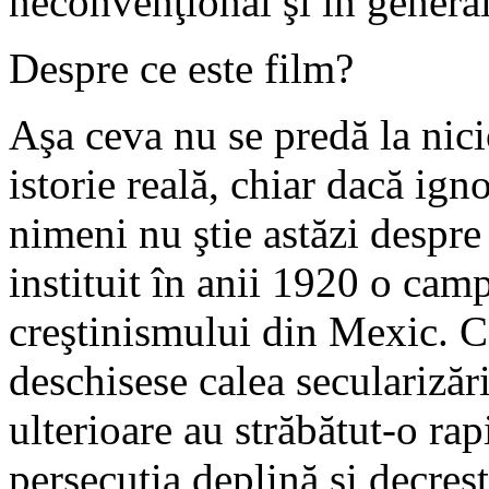
neconvenţional şi în genera
Despre ce este film?
Aşa ceva nu se predă la nicio
istorie reală, chiar dacă ig
nimeni nu ştie astăzi despre
instituit în anii 1920 o camp
creştinismului din Mexic. C
deschisese calea secularizării
ulterioare au străbătut-o rap
persecuţia deplină şi decreşt