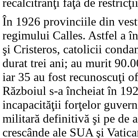
recalcitranţi faţă de restricţii
În 1926 provinciile din vest
regimului Calles. Astfel a în
şi Cristeros, catolicii conda
durat trei ani; au murit 90.
iar 35 au fost recunoscuţi ofi
Războiul s-a încheiat în 192
incapacităţii forţelor guver
militară definitivă şi pe de a
crescânde ale SUA şi Vatican