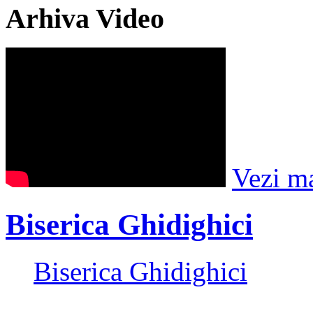
Arhiva Video
Vezi m
Biserica Ghidighici
Biserica Ghidighici