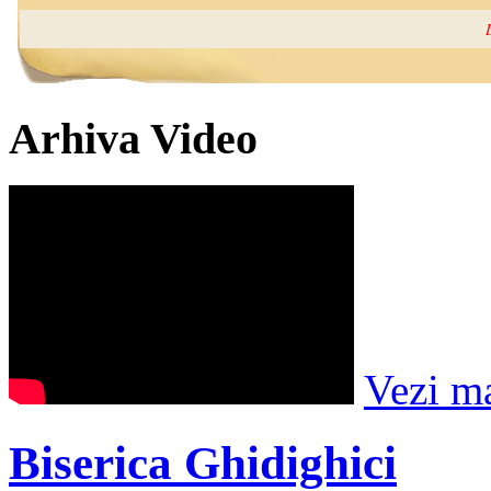
Arhiva Video
Vezi m
Biserica Ghidighici