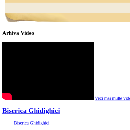
Arhiva Video
Vezi mai multe vid
Biserica Ghidighici
Biserica Ghidighici