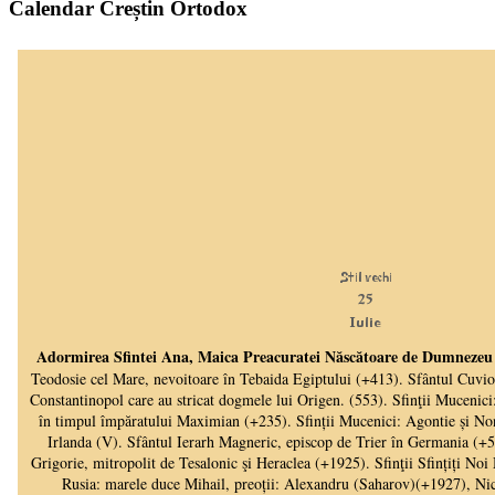
Calendar Creștin Ortodox