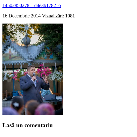
14502850278_1d4e3b1782_o
16 Decembrie 2014
Vizualizări: 1081
Lasă un comentariu