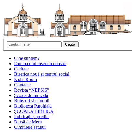
Cine suntem?
Din trecutul bisericii noastre
Caritate
Biserica nouă și centrul social
Kid’s Room
Contacte
Revista “NEPSIS”
Școala duminicală
Botezuri și cununii
Biblioteca Parohială
ȘCOALA BIBLICĂ
Publicații și predici
Bursă de Merit
Cimitirele satului