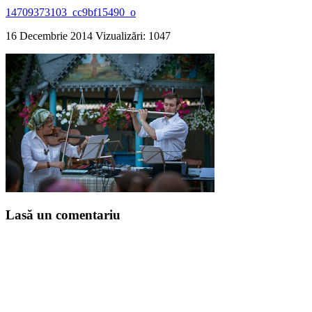
14709373103_cc9bf15490_o
16 Decembrie 2014
Vizualizări: 1047
Lasă un comentariu