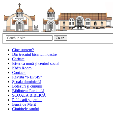
Cine suntem?
Din trecutul bisericii noastre
Caritate
Biserica nouă și centrul social
Kid’s Room
Contacte
Revista “NEPSIS”
Școala duminicală
Botezuri și cununii
Biblioteca Parohială
ȘCOALA BIBLICĂ
Publicații și predici
Bursă de Merit
Cimitirele satului