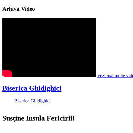
Arhiva Video
Vezi mai multe vid
Biserica Ghidighici
Biserica Ghidighici
Susține Insula Fericirii!