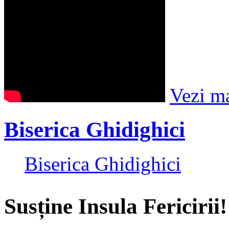
Vezi m
Biserica Ghidighici
Biserica Ghidighici
Susține Insula Fericirii!