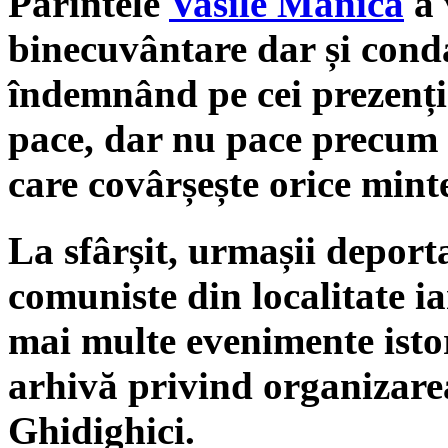
Părintele
Vasile Manică
a 
binecuvântare dar și cond
îndemnând pe cei prezenți 
pace, dar nu pace precum 
care covârșește orice mint
La sfârșit, urmașii deporta
comuniste din localitate i
mai multe evenimente istor
arhivă privind organizarea
Ghidighici.