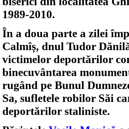
biserici din localitatea Gh
1989-2010.
În a doua parte a zilei îm
Calmîș, dnul Tudor Dănilă 
victimelor deportărilor co
binecuvântarea monumentu
rugând pe Bunul Dumneze
Sa, sufletele robilor Săi c
deportărilor staliniste.