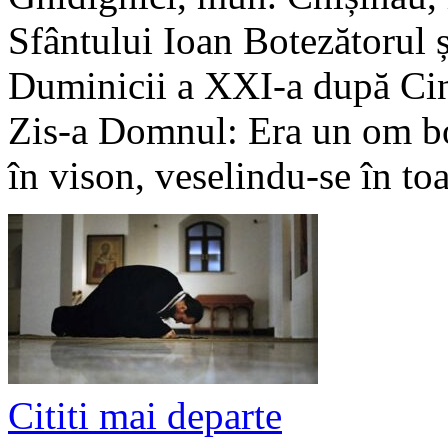
Sfântului Ioan Botezătorul ș
Duminicii a XXI-a după Ci
Zis-a Domnul: Era un om bog
în vison, veselindu-se în to
Cititi mai departe