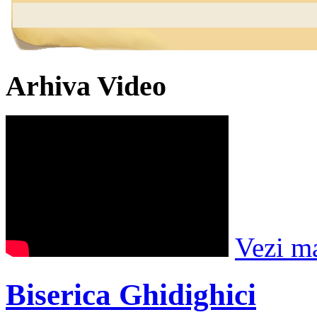
Arhiva Video
Vezi m
Biserica Ghidighici