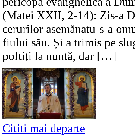
pericopa evanghelică a Dum
(Matei XXII, 2-14): Zis-a D
cerurilor asemănatu-s-a omu
fiului său. Și a trimis pe sl
poftiți la nuntă, dar […]
Cititi mai departe