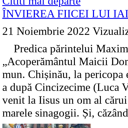
Cititi mai departe
ÎNVIEREA FIICEI LUI IA
21 Noiembrie 2022
Vizuali
Predica părintelui Maxim M
„Acoperământul Maicii Domn
mun. Chișinău, la pericopa 
a după Cincizecime (Luca VI
venit la Iisus un om al cărui
marele sinagogii. Și, căzând 