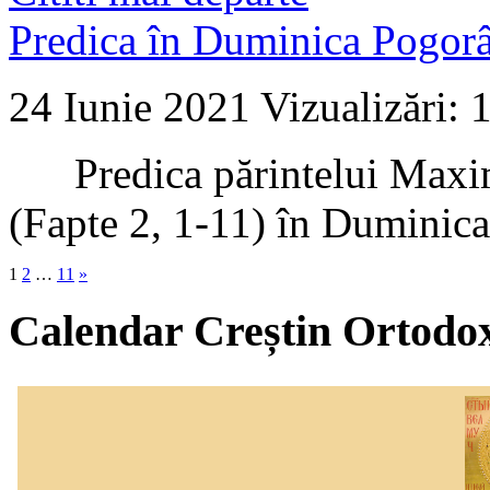
Predica în Duminica Pogorâ
24 Iunie 2021
Vizualizări: 
Predica părintelui Maxim 
(Fapte 2, 1-11) în Duminic
1
2
…
11
»
Calendar Creștin Ortodo