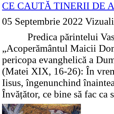
CE CAUTĂ TINERII DE A
05 Septembrie 2022
Vizuali
Predica părintelui Vasile
„Acoperământul Maicii Domn
pericopa evanghelică a Dum
(Matei XIX, 16-26): În vrem
Iisus, îngenunchind înainte
Învățător, ce bine să fac ca