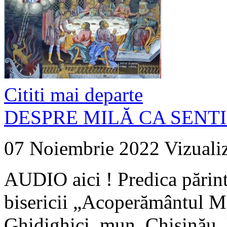
Cititi mai departe
DESPRE MILĂ CA SENTI
07 Noiembrie 2022
Vizuali
AUDIO aici ! Predica părin
bisericii „Acoperământul M
Ghidighici, mun. Chișinău, 