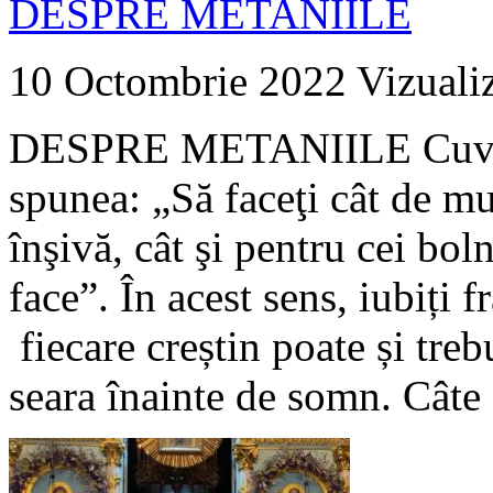
DESPRE METANIILE
10 Octombrie 2022
Vizuali
DESPRE METANIILE Cuviosu
spunea: „Să faceţi cât de mu
înşivă, cât şi pentru cei bol
face”. În acest sens, iubiți f
fiecare creștin poate și treb
seara înainte de somn. Câte