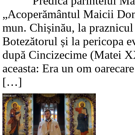
Predica părintelui Maxim 
„Acoperământul Maicii Domn
mun. Chișinău, la praznicul
Botezătorul și la pericopa 
după Cincizecime (Matei XX
aceasta: Era un om oarecare s
[…]