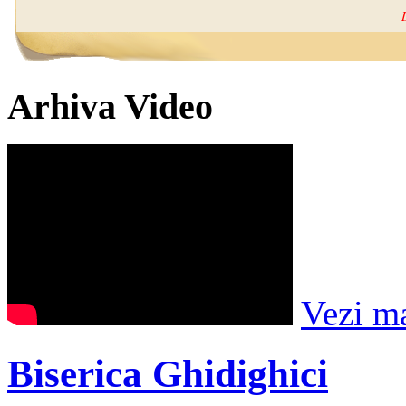
Arhiva Video
Vezi m
Biserica Ghidighici