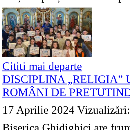
Cititi mai departe
DISCIPLINA „RELIGIA”
ROMÂNI DE PRETUTIN
17 Aprilie 2024
Vizualizări
Biserica Ghidighici are frum