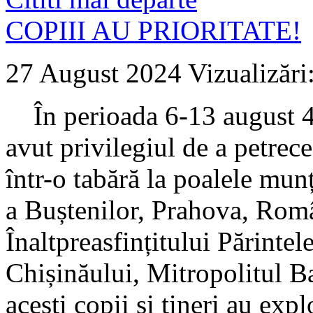
COPIII AU PRIORITATE!
27 August 2024
Vizualizări
În perioada 6-13 august 47
avut privilegiul de a petre
într-o tabără la poalele mun
a Buștenilor, Prahova, Rom
Înaltpreasfințitului Părinte
Chișinăului, Mitropolitul Ba
acești copii și tineri au exp