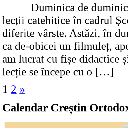
Duminica de duminica la 
lecții catehitice în cadrul 
diferite vârste. Astăzi, în d
ca de-obicei un filmuleț, ap
am lucrat cu fișe didactice ș
lecție se începe cu o […]
1
2
»
Calendar Creștin Ortodo