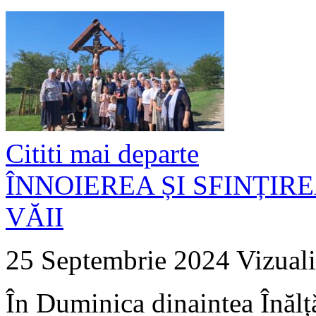
Cititi mai departe
ÎNNOIEREA ȘI SFINȚIR
VĂII
25 Septembrie 2024
Vizuali
În Duminica dinaintea Înălță