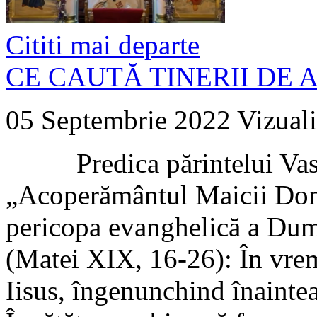
Cititi mai departe
CE CAUTĂ TINERII DE A
05 Septembrie 2022
Vizuali
Predica părintelui Vasile
„Acoperământul Maicii Domn
pericopa evanghelică a Dum
(Matei XIX, 16-26): În vrem
Iisus, îngenunchind înainte